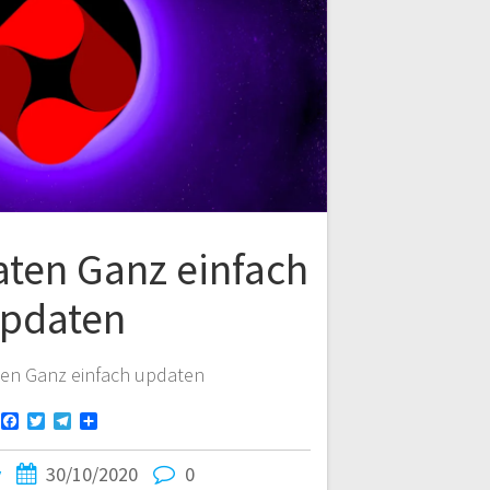
aten Ganz einfach
pdaten
ten Ganz einfach updaten
F
T
T
T
a
w
e
e
c
i
l
i
v
30/10/2020
0
e
t
e
l