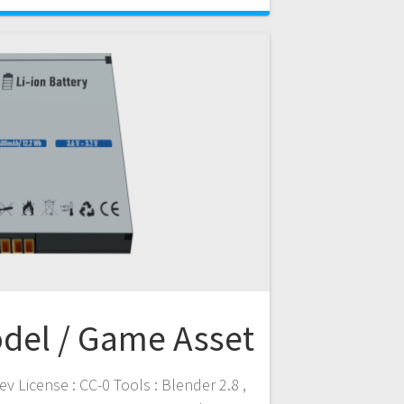
b
t
g
e
o
e
r
n
o
r
a
k
m
del / Game Asset
v License : CC-0 Tools : Blender 2.8 ,