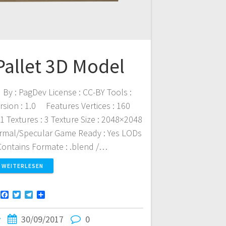
allet 3D Model
By : PagDev License : CC-BY Tools :
sion : 1.0 Features Vertices : 160
 1 Textures : 3 Texture Size : 2048×2048
ormal/Specular Game Ready : Yes LODs
ntains Formate : .blend /…
WEITERLESEN
F
T
T
T
a
w
e
e
c
i
l
i
v
30/09/2017
0
e
t
e
l