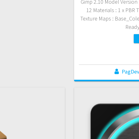
Gimp 2.10 Model Version :
12 Materials : 1 x PBR 
Texture Maps : Base_Col
Ready
PagDe