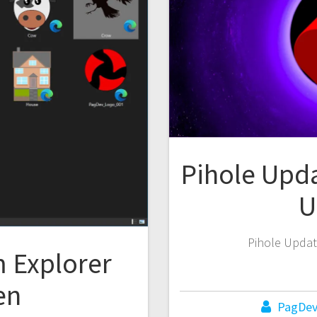
Pihole Upd
U
Pihole Upda
 Explorer
en
PagDe