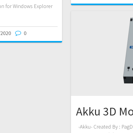
on for Windows Explorer
T
e
i
/2020
0
l
e
n
Akku 3D Mo
-Akku- Created By : PagDe