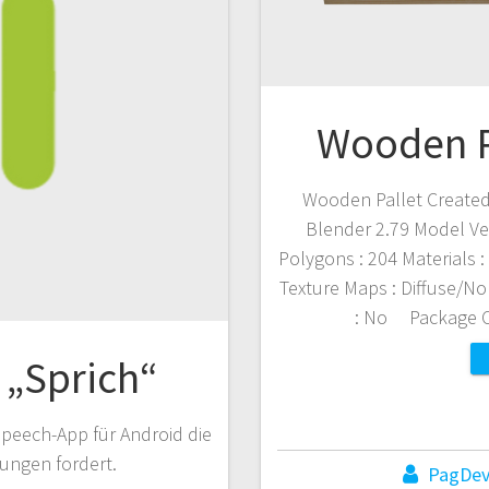
Wooden P
Wooden Pallet Created 
Blender 2.79 Model Ver
Polygons : 204 Materials :
Texture Maps : Diffuse/N
: No Package Co
 „Sprich“
 Speech-App für Android die
ungen fordert.
PagDe