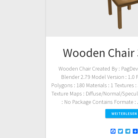
Wooden Chair
Wooden Chair Created By : PagDev 
Blender 2.79 Model Version : 1.0 F
Polygons : 180 Materials : 1 Textures :
Texture Maps : Diffuse/Normal/Specu
: No Package Contains Formate : .
WEITERLESEN
F
T
T
a
w
e