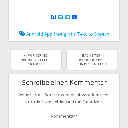
F
T
T
T
a
w
e
e
c
i
l
i
e
t
e
l
Android
App
free
gratis
Text to Speech
b
t
g
e
o
e
r
n
o
r
a
k
m
VORHERIGER
NÄCHSTER
VORHERIGE:
NÄCHSTER:
BEITRAG:
BEITRAG:
ANDROID-APP :
WOODEN PALLET
„SIMPLY LIGHT“
3D MODEL
Schreibe einen Kommentar
Deine E-Mail-Adresse wird nicht veröffentlicht.
Erforderliche Felder sind mit
*
markiert
Kommentar
*