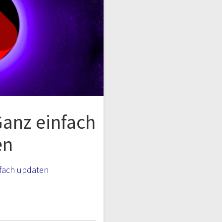
anz einfach
en
fach updaten