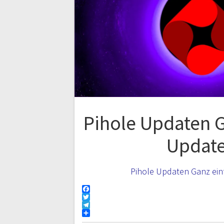
Pihole Updaten G
Updat
Pihole Updaten Ganz ein
F
a
T
c
w
T
e
i
e
T