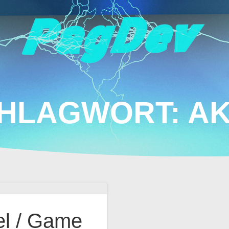
HLAGWORT:
A
l / Game