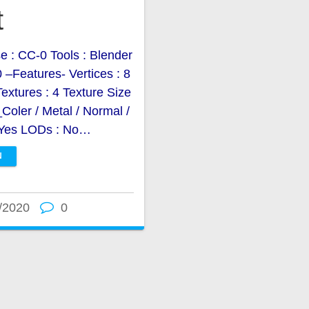
t
e : CC-0 Tools : Blender
 –Features- Vertices : 8
extures : 4 Texture Size
oler / Metal / Normal /
Yes LODs : No…
N
/2020
0