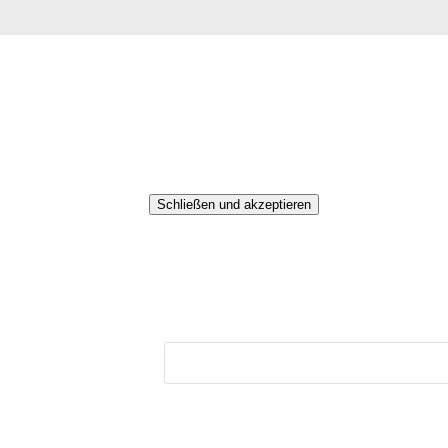
Main
Impressum
Kontakt
Übersetzen
Datenschutz und Cookies: Diese Web
von Cookies zu.
Weitere Informationen, beispielsweise
Suchen
nach: