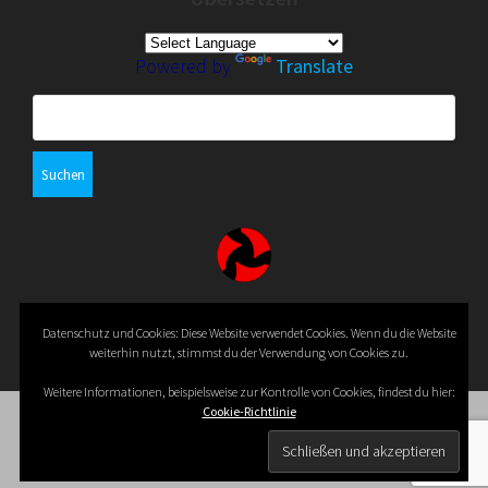
Powered by
Translate
Suchen
nach:
© 2026 PagDev. WordPress mit dem Theme
OnePage
Datenschutz und Cookies: Diese Website verwendet Cookies. Wenn du die Website
Express
.
weiterhin nutzt, stimmst du der Verwendung von Cookies zu.
Weitere Informationen, beispielsweise zur Kontrolle von Cookies, findest du hier:
Cookie-Richtlinie