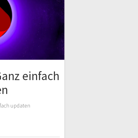
anz einfach
en
fach updaten