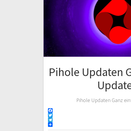
Pihole Updaten G
Updat
Pihole Updaten Ganz ein
F
a
T
c
w
T
e
i
e
T